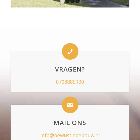
1
2
3
4
VRAGEN?
0708885100
MAIL ONS
info@bewustindebouw.nl