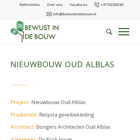
Referenties
Over ons
Vacatures
+31702250160
info@bewustindebouw.nl
NIEUWBOUW OUD ALBLAS
Project:
Nieuwbouw Oud Alblas
Producten:
Resysta gevelbekleding
Architect:
Bongers Architecten Oud Alblas
Aannemer:
De Kock bouw