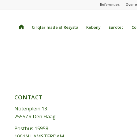
Referenties
Over 
Home
Cirqlar made of Resysta
Kebony
Eurotec
Co
CONTACT
Notenplein 13
2555ZR Den Haag
Postbus 15958
1001NL AMSTERDAM