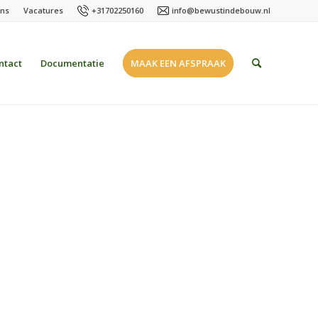
ons
Vacatures
+31702250160
info@bewustindebouw.nl
ntact
Documentatie
MAAK EEN AFSPRAAK